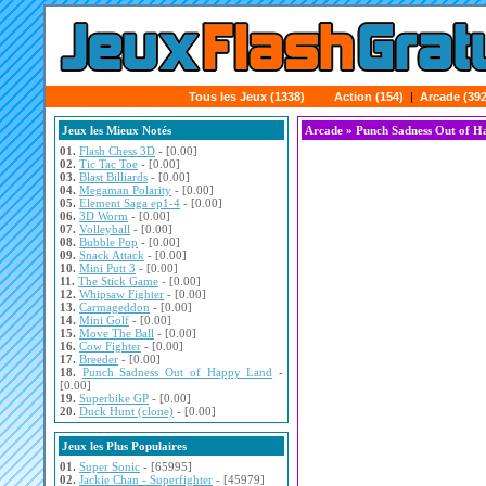
Tous les Jeux (1338)
Action (154)
|
Arcade (392
Jeux les Mieux Notés
Arcade
» Punch Sadness Out of H
01.
Flash Chess 3D
- [0.00]
02.
Tic Tac Toe
- [0.00]
03.
Blast Billiards
- [0.00]
04.
Megaman Polarity
- [0.00]
05.
Element Saga ep1-4
- [0.00]
06.
3D Worm
- [0.00]
07.
Volleyball
- [0.00]
08.
Bubble Pop
- [0.00]
09.
Snack Attack
- [0.00]
10.
Mini Putt 3
- [0.00]
11.
The Stick Game
- [0.00]
12.
Whipsaw Fighter
- [0.00]
13.
Carmageddon
- [0.00]
14.
Mini Golf
- [0.00]
15.
Move The Ball
- [0.00]
16.
Cow Fighter
- [0.00]
17.
Breeder
- [0.00]
18.
Punch Sadness Out of Happy Land
-
[0.00]
19.
Superbike GP
- [0.00]
20.
Duck Hunt (clone)
- [0.00]
Jeux les Plus Populaires
01.
Super Sonic
- [65995]
02.
Jackie Chan - Superfighter
- [45979]