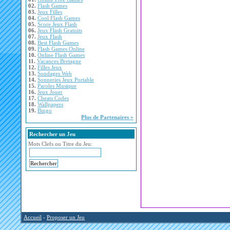
02.
Flash Games
03.
Jeux Filles
04.
Cool Flash Games
05.
Score Jeux Flash
06.
Jeux Flash Gratuits
07.
Jeux Flash
08.
Best Flash Games
09.
Flash Games Online
10.
Online Flash Games
11.
Vacances Bretagne
12.
Filles Jeux
13.
Sondages Web
14.
Sonneries Jeux Portable
15.
Paroles Musique
16.
Jeux Jouer
17.
Cheats Codes
18.
Wallpapers
19.
Bingo
Plus de Partenaires »
Rechercher un Jeu
Mots Clefs ou Titre du Jeu:
Accueil
-
Proposer un Jeu