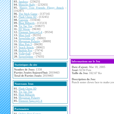
03.
Jandora
- [23625]
04.
Miniclip Rally
- [23263]
05.
Happy Tree Friends: Flippy Attack
-
[16287]
06.
The Stick Game
- [13714]
07.
Flash Chess 3D
- [13245]
08.
Gangsta
- [11634]
09.
Blast Billiards
- [11513]
10.
Tic Tac Toe
- [10827]
11.
3D Worm
- [9630]
12.
Element Saga ep1-4
- [9534]
13.
Mini Golf
- [9235]
14.
Superbike GP
- [9092]
15.
Megaman Polarity
- [8809]
16.
Mini Putt 3
- [8428]
17.
Snack Attack
- [8062]
18.
Bubble Pop
- [7974]
19.
Volleyball
- [7642]
20.
Superfighter
- [7635]
Informations sur le Jeu
Statistiques du site
Date d'ajout:
Mar 18, 2005
Nombre de Jeux:
1338
Joué:
6234 Fois
Parties Jouées Aujourd'hui:
2019463
Taille du Jeu:
162.67 Ko
Total de Parties Joués:
2019463
Description du Jeu:
Punch some clown face to make you
Nouveaux Jeux
01.
Flash Chess 3D
02.
Tic Tac Toe
03.
Blast Billiards
04.
Megaman Polarity
05.
Element Saga ep1-4
Partenaires
01.
Online Free Games