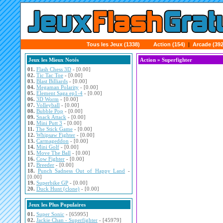
Tous les Jeux (1338)
Action (154)
|
Arcade (392
Jeux les Mieux Notés
Action
» Superfighter
01.
Flash Chess 3D
- [0.00]
02.
Tic Tac Toe
- [0.00]
03.
Blast Billiards
- [0.00]
04.
Megaman Polarity
- [0.00]
05.
Element Saga ep1-4
- [0.00]
06.
3D Worm
- [0.00]
07.
Volleyball
- [0.00]
08.
Bubble Pop
- [0.00]
09.
Snack Attack
- [0.00]
10.
Mini Putt 3
- [0.00]
11.
The Stick Game
- [0.00]
12.
Whipsaw Fighter
- [0.00]
13.
Carmageddon
- [0.00]
14.
Mini Golf
- [0.00]
15.
Move The Ball
- [0.00]
16.
Cow Fighter
- [0.00]
17.
Breeder
- [0.00]
18.
Punch Sadness Out of Happy Land
-
[0.00]
19.
Superbike GP
- [0.00]
20.
Duck Hunt (clone)
- [0.00]
Jeux les Plus Populaires
01.
Super Sonic
- [65995]
02.
Jackie Chan - Superfighter
- [45979]