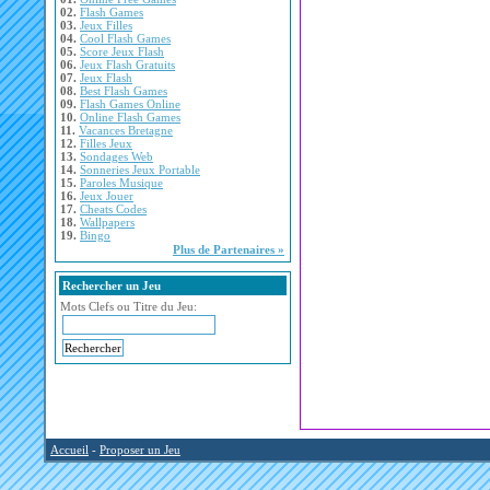
02.
Flash Games
03.
Jeux Filles
04.
Cool Flash Games
05.
Score Jeux Flash
06.
Jeux Flash Gratuits
07.
Jeux Flash
08.
Best Flash Games
09.
Flash Games Online
10.
Online Flash Games
11.
Vacances Bretagne
12.
Filles Jeux
13.
Sondages Web
14.
Sonneries Jeux Portable
15.
Paroles Musique
16.
Jeux Jouer
17.
Cheats Codes
18.
Wallpapers
19.
Bingo
Plus de Partenaires »
Rechercher un Jeu
Mots Clefs ou Titre du Jeu:
Accueil
-
Proposer un Jeu