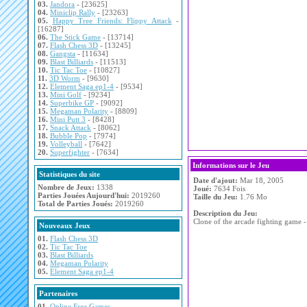
03.
Jandora
- [23625]
04.
Miniclip Rally
- [23263]
05.
Happy Tree Friends: Flippy Attack
-
[16287]
06.
The Stick Game
- [13714]
07.
Flash Chess 3D
- [13245]
08.
Gangsta
- [11634]
09.
Blast Billiards
- [11513]
10.
Tic Tac Toe
- [10827]
11.
3D Worm
- [9630]
12.
Element Saga ep1-4
- [9534]
13.
Mini Golf
- [9234]
14.
Superbike GP
- [9092]
15.
Megaman Polarity
- [8809]
16.
Mini Putt 3
- [8428]
17.
Snack Attack
- [8062]
18.
Bubble Pop
- [7974]
19.
Volleyball
- [7642]
20.
Superfighter
- [7634]
Informations sur le Jeu
Statistiques du site
Date d'ajout:
Mar 18, 2005
Nombre de Jeux:
1338
Joué:
7634 Fois
Parties Jouées Aujourd'hui:
2019260
Taille du Jeu:
1.76 Mo
Total de Parties Joués:
2019260
Description du Jeu:
Clone of the arcade fighting game -
Nouveaux Jeux
01.
Flash Chess 3D
02.
Tic Tac Toe
03.
Blast Billiards
04.
Megaman Polarity
05.
Element Saga ep1-4
Partenaires
01.
Online Free Games