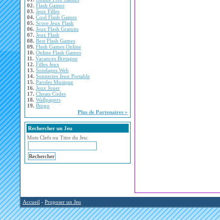
02.
Flash Games
03.
Jeux Filles
04.
Cool Flash Games
05.
Score Jeux Flash
06.
Jeux Flash Gratuits
07.
Jeux Flash
08.
Best Flash Games
09.
Flash Games Online
10.
Online Flash Games
11.
Vacances Bretagne
12.
Filles Jeux
13.
Sondages Web
14.
Sonneries Jeux Portable
15.
Paroles Musique
16.
Jeux Jouer
17.
Cheats Codes
18.
Wallpapers
19.
Bingo
Plus de Partenaires »
Rechercher un Jeu
Mots Clefs ou Titre du Jeu:
Accueil
-
Proposer un Jeu