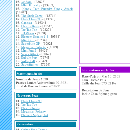
03.
Jandora
- [23625]
04.
Miniclip Rally
- [23263]
05.
Happy Tree Friends: Flippy Attack
-
[16287]
06.
The Stick Game
- [13714]
07.
Flash Chess 3D
- [13245]
08.
Gangsta
- [11634]
09.
Blast Billiards
- [11513]
10.
Tic Tac Toe
- [10827]
11.
3D Worm
- [9630]
12.
Element Saga ep1-4
- [9534]
13.
Mini Golf
- [9234]
14.
Superbike GP
- [9092]
15.
Megaman Polarity
- [8809]
16.
Mini Putt 3
- [8428]
17.
Snack Attack
- [8062]
18.
Bubble Pop
- [7974]
19.
Volleyball
- [7642]
20.
Superfighter
- [7634]
Informations sur le Jeu
Statistiques du site
Date d'ajout:
Mar 18, 2005
Nombre de Jeux:
1338
Joué:
45978 Fois
Parties Jouées Aujourd'hui:
2019221
Taille du Jeu:
373.82 Ko
Total de Parties Joués:
2019221
Description du Jeu:
Jackie Chan fighting game
Nouveaux Jeux
01.
Flash Chess 3D
02.
Tic Tac Toe
03.
Blast Billiards
04.
Megaman Polarity
05.
Element Saga ep1-4
Partenaires
01.
Online Free Games