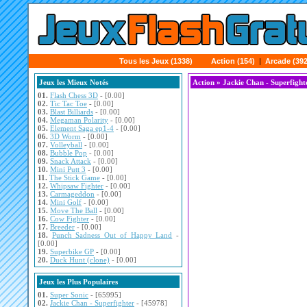
Tous les Jeux (1338)
Action (154)
|
Arcade (392
Jeux les Mieux Notés
Action
» Jackie Chan - Superfight
01.
Flash Chess 3D
- [0.00]
02.
Tic Tac Toe
- [0.00]
03.
Blast Billiards
- [0.00]
04.
Megaman Polarity
- [0.00]
05.
Element Saga ep1-4
- [0.00]
06.
3D Worm
- [0.00]
07.
Volleyball
- [0.00]
08.
Bubble Pop
- [0.00]
09.
Snack Attack
- [0.00]
10.
Mini Putt 3
- [0.00]
11.
The Stick Game
- [0.00]
12.
Whipsaw Fighter
- [0.00]
13.
Carmageddon
- [0.00]
14.
Mini Golf
- [0.00]
15.
Move The Ball
- [0.00]
16.
Cow Fighter
- [0.00]
17.
Breeder
- [0.00]
18.
Punch Sadness Out of Happy Land
-
[0.00]
19.
Superbike GP
- [0.00]
20.
Duck Hunt (clone)
- [0.00]
Jeux les Plus Populaires
01.
Super Sonic
- [65995]
02.
Jackie Chan - Superfighter
- [45978]