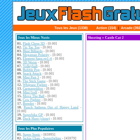
Tous les Jeux (1338)
Action (154)
|
Arcade (392
Jeux les Mieux Notés
Shooting
» Castle Cat 2
01.
Flash Chess 3D
- [0.00]
02.
Tic Tac Toe
- [0.00]
03.
Blast Billiards
- [0.00]
04.
Megaman Polarity
- [0.00]
05.
Element Saga ep1-4
- [0.00]
06.
3D Worm
- [0.00]
07.
Volleyball
- [0.00]
08.
Bubble Pop
- [0.00]
09.
Snack Attack
- [0.00]
10.
Mini Putt 3
- [0.00]
11.
The Stick Game
- [0.00]
12.
Whipsaw Fighter
- [0.00]
13.
Carmageddon
- [0.00]
14.
Mini Golf
- [0.00]
15.
Move The Ball
- [0.00]
16.
Cow Fighter
- [0.00]
17.
Breeder
- [0.00]
18.
Punch Sadness Out of Happy Land
-
[0.00]
19.
Superbike GP
- [0.00]
20.
Duck Hunt (clone)
- [0.00]
Jeux les Plus Populaires
01.
Super Sonic
- [65995]
02.
Jackie Chan - Superfighter
- [45979]