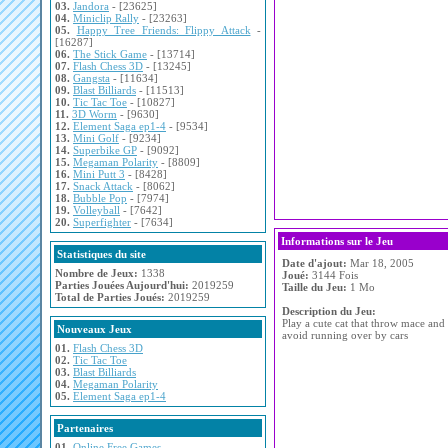
03.
Jandora
- [23625]
04.
Miniclip Rally
- [23263]
05.
Happy Tree Friends: Flippy Attack
-
[16287]
06.
The Stick Game
- [13714]
07.
Flash Chess 3D
- [13245]
08.
Gangsta
- [11634]
09.
Blast Billiards
- [11513]
10.
Tic Tac Toe
- [10827]
11.
3D Worm
- [9630]
12.
Element Saga ep1-4
- [9534]
13.
Mini Golf
- [9234]
14.
Superbike GP
- [9092]
15.
Megaman Polarity
- [8809]
16.
Mini Putt 3
- [8428]
17.
Snack Attack
- [8062]
18.
Bubble Pop
- [7974]
19.
Volleyball
- [7642]
20.
Superfighter
- [7634]
Informations sur le Jeu
Statistiques du site
Date d'ajout:
Mar 18, 2005
Nombre de Jeux:
1338
Joué:
3144 Fois
Parties Jouées Aujourd'hui:
2019259
Taille du Jeu:
1 Mo
Total de Parties Joués:
2019259
Description du Jeu:
Play a cute cat that throw mace and
Nouveaux Jeux
avoid running over by cars
01.
Flash Chess 3D
02.
Tic Tac Toe
03.
Blast Billiards
04.
Megaman Polarity
05.
Element Saga ep1-4
Partenaires
01.
Online Free Games