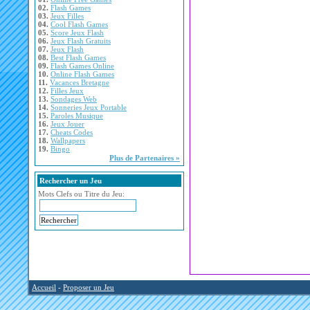
02.
Flash Games
03.
Jeux Filles
04.
Cool Flash Games
05.
Score Jeux Flash
06.
Jeux Flash Gratuits
07.
Jeux Flash
08.
Best Flash Games
09.
Flash Games Online
10.
Online Flash Games
11.
Vacances Bretagne
12.
Filles Jeux
13.
Sondages Web
14.
Sonneries Jeux Portable
15.
Paroles Musique
16.
Jeux Jouer
17.
Cheats Codes
18.
Wallpapers
19.
Bingo
Plus de Partenaires »
Rechercher un Jeu
Mots Clefs ou Titre du Jeu:
Accueil
-
Proposer un Jeu